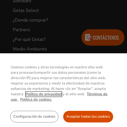
Software
Getac Select
¿Donde comprar?
Partners
CONTÁCTENOS
¿Por qué Getac?
Medio Ambiente
Descontaminación de dispositivos
Usamos cookies y otras tecnologías en nuestro sitio web
CASOS DE ÉXITO
para procesar/compartir sus datos personales (como la
dirección IP) para mejorar las características del sitio web,
mejorar su experiencia y medir la efectividad de nuestros
esfuerzos de marketing. Al hacer clic en "Aceptar", acepta
Company
nuestra
Política de privacidad
y el sitio web
Términos de
uso
.
Política de cookies.
Acerca de nosotros
Sustainability
Configuración de cookies
Aceptar todas las cookies
Careers