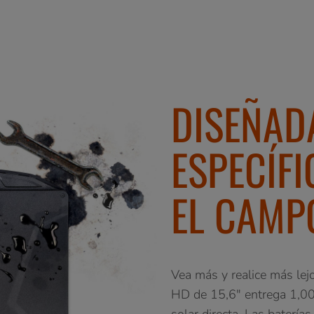
DISEÑAD
ESPECÍF
EL CAMP
Vea más y realice más lejo
HD de 15,6" entrega 1,000