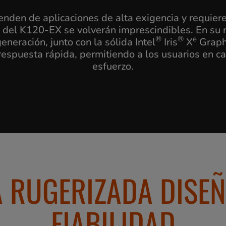
en de aplicaciones de alta exigencia y requieren
ad del K120-EX se volverán imprescindibles. En su 
®
®
e
neración, junto con la sólida Intel
Iris
X
Graphi
espuesta rápida, permitiendo a los usuarios en ca
esfuerzo.
 RUGERIZADA DISE
FIABILIDAD