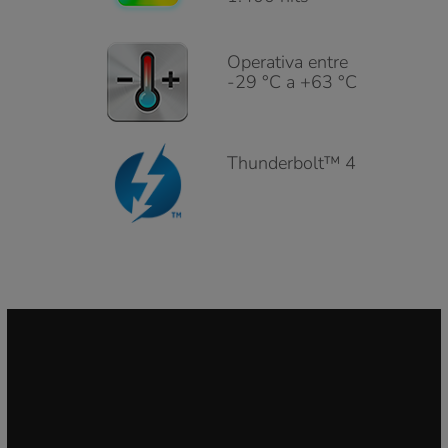
Operativa entre
-29 °C a +63 °C
Thunderbolt™ 4