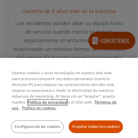
Garantía de 3 años líder en la industria
Los accidentes pueden dejar su equipo fuera
de servicio cuando menos lo espere,
CONTÁCTENOS
especialmente en entornos exigentes,
ocasionando un costoso tiempo de inactividad
del equipo. Es por eso que nuestra garantía
Bumper-to-Bumper incluye daños
Usamos cookies y otras tecnologías en nuestro sitio web
accidentales para ayudar a minimizar los
para procesar/compartir sus datos personales (como la
costos de TI de su empresa. Bumper-to-
dirección IP) para mejorar las características del sitio web,
mejorar su experiencia y medir la efectividad de nuestros
Bumper es una garantía sin complicaciones
esfuerzos de marketing. Al hacer clic en "Aceptar", acepta
que cuenta con un servicio rápido de
nuestra
Política de privacidad
y el sitio web
Términos de
uso
.
Política de cookies.
reparación y devolución por parte de los
expertos de Getac. Esto significa que puede
confiar en nosotros para que su unidad vuelva
Configuración de cookies
Aceptar todas las cookies
a estar en servicio en cuestión de días.