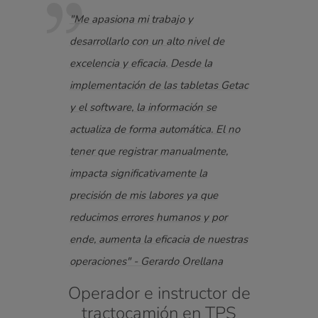
"Me apasiona mi trabajo y
"Sin 
e
desarrollarlo con un alto nivel de
veloc
excelencia y eficacia. Desde la
produ
s la
implementación de las tabletas Getac
difíc
el
y el software, la información se
de G
actualiza de forma automática. El no
nuest
tener que registrar manualmente,
están
ido
impacta significativamente la
alcan
os
precisión de mis labores ya que
Flori
cción
reducimos errores humanos y por
Dire
ende, aumenta la eficacia de nuestras
operaciones" - Gerardo Orellana
Operador e instructor de
que
tractocamión en TPS