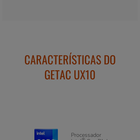
totalmente robusto da Getac, a equipe médica de
emergência do distrito está agora perfeitamente
equipada para cuidar dos pacientes e pode gerenciar
todos os dados de missão crítica necessários com o
máximo de eficiência. Em resumo, o UX10-IP está
ajudando o distrito a definir um novo rumo para o
futuro digital de seus serviços de resgate.
Kreis Borken: garantindo
confiabilidade robusta para
missões que salvam vidas com o
Getac UX10-IP