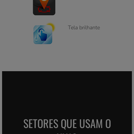
12ª geração
8 GB de
RAM/256 GB de
armazenamento
Wi-Fi 6E AX211
e Bluetooth 5,3
Thunderbolt™ 4
GPS dedicado