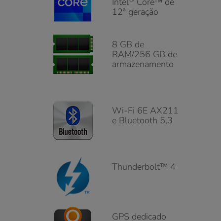
CARACTERÍSTICAS DO
GETAC UX10
Processador
®
Intel
Core™ de