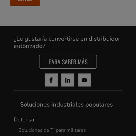
¿Le gustaría convertirse en distribuidor
autorizado?
PARA SABER MÁS
Cancel
Soluciones industriales populares
Yes, I agree
Defensa
Soluciones de TI para militares