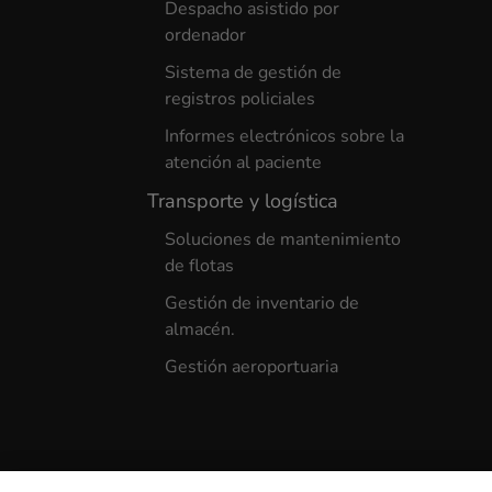
Despacho asistido por
ordenador
Sistema de gestión de
registros policiales
Informes electrónicos sobre la
atención al paciente
Transporte y logística
Soluciones de mantenimiento
de flotas
Gestión de inventario de
almacén.
Gestión aeroportuaria