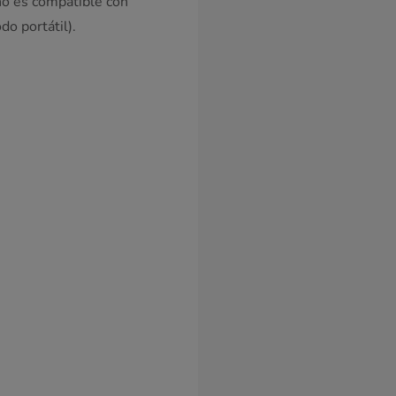
no es compatible con
o portátil).