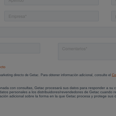
Cancel
Yes, I agree