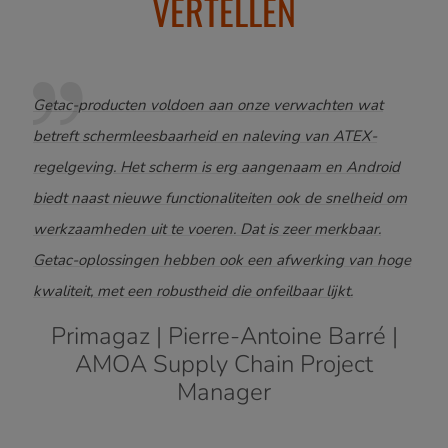
VERTELLEN
Getac-producten voldoen aan onze verwachten wat
In o
 dat
betreft schermleesbaarheid en naleving van ATEX-
tabl
uuste
regelgeving. Het scherm is erg aangenaam en Android
en d
elen,
biedt naast nieuwe functionaliteiten ook de snelheid om
uitv
aats
werkzaamheden uit te voeren. Dat is zeer merkbaar.
ons 
Getac-oplossingen hebben ook een afwerking van hoge
kwaliteit, met een robustheid die onfeilbaar lijkt.
S
hn
Primagaz | Pierre-Antoine Barré |
AMOA Supply Chain Project
Manager