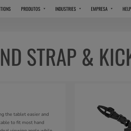
TIONS
PRODUTOS
INDUSTRIES
EMPRESA
HEL
ND STRAP & KIC
g the tablet easier and
table to fit most hand
ideal viewing angle while