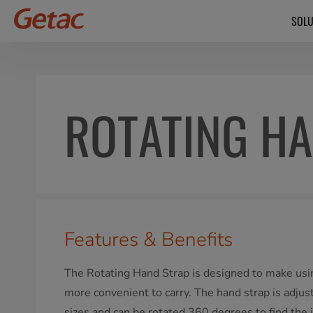
SOLU
ROTATING HA
Features & Benefits
The Rotating Hand Strap is designed to make usin
more convenient to carry. The hand strap is adjus
sizes and can be rotated 360 degrees to find the 