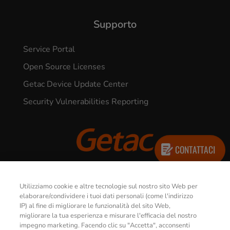
Supporto
Service Portal
Open Source Licenses
Getac Device Update Center
Security Vulnerabilities Reporting
CONTATTACI
© 2026 GETAC. All Rights Reserved.
Utilizziamo cookie e altre tecnologie sul nostro sito Web per
elaborare/condividere i tuoi dati personali (come l'indirizzo
Informativa sulla Privacy
Termini d’uso
IP) al fine di migliorare le funzionalità del sito Web,
migliorare la tua esperienza e misurare l'efficacia del nostro
impegno marketing. Facendo clic su "Accetta", acconsenti
Policy Sui Cookie