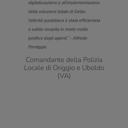
te
digitalizzazione e all’implementazione
in ca
el
della soluzione totale di Getac,
passo
o in
l’attività quotidiana è stata efficientata
proce
to ci
e subito recepita in modo molto
mira
i
positivo dagli agenti.” - Alfredo
migli
Pontiggia
salva
del c
Comandante della Polizia
stica
sanita
Locale di Origgio e Uboldo
(VA)
Di
e fa
de
Igor
Truck