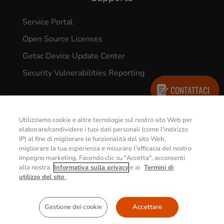
Service Portal
Open Source Licenses
Getac Device Update Center
Security Vulnerabilities Reporting
CONTATTACI
Utilizziamo cookie e altre tecnologie sul nostro sito Web per
elaborare/condividere i tuoi dati personali (come l'indirizzo
IP) al fine di migliorare le funzionalità del sito Web,
© 2026 GETAC. All Rights Reserved.
migliorare la tua esperienza e misurare l'efficacia del nostro
impegno marketing. Facendo clic su "Accetta", acconsenti
alla nostra
Informativa sulla privacy
e ai
Termini di
Informativa sulla Privacy
Termini d’uso
utilizzo del sito
.
Policy Sui Cookie
Gestione dei cookie
Accettare