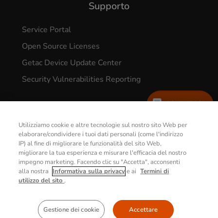
Supporto
Service Portal
Open Source Licenses
Getac Device Update Center
Security Vulnerabilities Reporting
CONTATTACI
Utilizziamo cookie e altre tecnologie sul nostro sito Web per
elaborare/condividere i tuoi dati personali (come l'indirizzo
IP) al fine di migliorare le funzionalità del sito Web,
© 2026 GETAC. All Rights Reserved.
migliorare la tua esperienza e misurare l'efficacia del nostro
impegno marketing. Facendo clic su "Accetta", acconsenti
alla nostra
Informativa sulla privacy
e ai
Termini di
Informativa sulla Privacy
Termini d’uso
utilizzo del sito
.
Policy Sui Cookie
Gestione dei cookie
Accettare