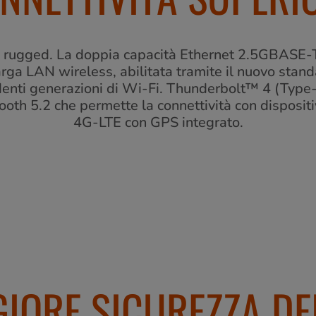
d rugged. La doppia capacità Ethernet 2.5GBASE-T
rga LAN wireless, abilitata tramite il nuovo standa
denti generazioni di Wi-Fi. Thunderbolt™ 4 (Type-C
tooth 5.2 che permette la connettività con disposit
4G-LTE con GPS integrato.
IORE SICUREZZA DEI