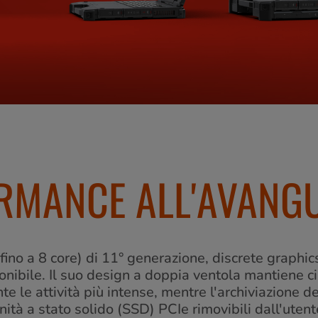
RMANCE ALL'AVANG
(fino a 8 core) di 11° generazione, discrete graphi
bile. Il suo design a doppia ventola mantiene cia
e le attività più intense, mentre l'archiviazione d
nità a stato solido (SSD) PCIe rimovibili dall'utent