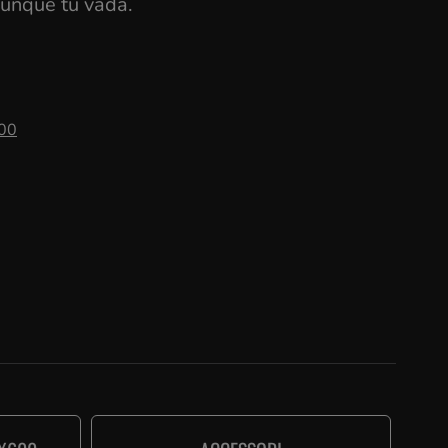
vunque tu vada.
600