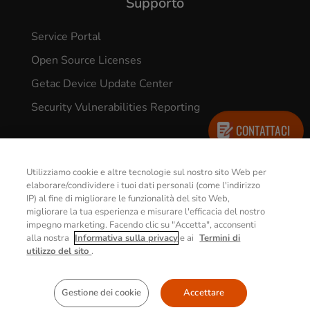
Supporto
Service Portal
Open Source Licenses
Getac Device Update Center
Security Vulnerabilities Reporting
CONTATTACI
Utilizziamo cookie e altre tecnologie sul nostro sito Web per
elaborare/condividere i tuoi dati personali (come l'indirizzo
IP) al fine di migliorare le funzionalità del sito Web,
© 2026 GETAC. All Rights Reserved.
migliorare la tua esperienza e misurare l'efficacia del nostro
impegno marketing. Facendo clic su "Accetta", acconsenti
alla nostra
Informativa sulla privacy
e ai
Termini di
Informativa sulla Privacy
Termini d’uso
utilizzo del sito
.
Policy Sui Cookie
Gestione dei cookie
Accettare