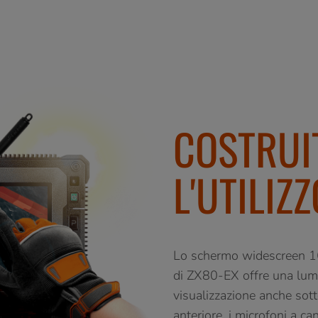
COSTRUI
L'UTILIZ
Lo schermo widescreen 
di ZX80-EX offre una lumi
visualizzazione anche sotto
anteriore, i microfoni a ca