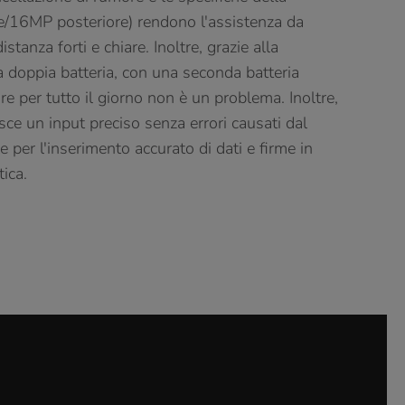
e/16MP posteriore) rendono l'assistenza da
stanza forti e chiare. Inoltre, grazie alla
a doppia batteria, con una seconda batteria
e per tutto il giorno non è un problema. Inoltre,
isce un input preciso senza errori causati dal
le per l'inserimento accurato di dati e firme in
ica.