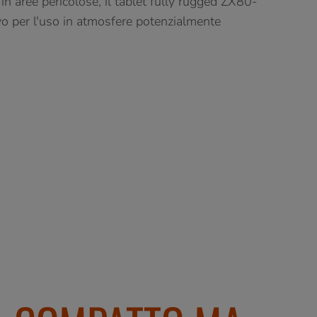
 in aree pericolose, il tablet fully rugged ZX80-
vo per l'uso in atmosfere potenzialmente