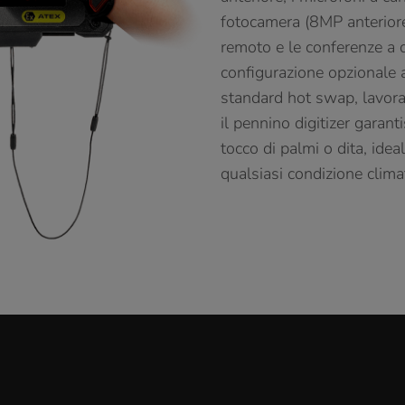
fotocamera (8MP anterior
remoto e le conferenze a di
configurazione opzionale 
standard hot swap, lavorar
il pennino digitizer garant
tocco di palmi o dita, idea
qualsiasi condizione climat