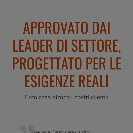
APPROVATO DAI
LEADER DI SETTORE,
PROGETTATO PER LE
ESIGENZE REALI
Ecco cosa dicono i nostri clienti:
"La flessibilità dei tablet Getac è un
"Le 