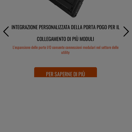
INTEGRAZIONE PERSONALIZZATA DELLA PORTA POGO PER IL
MIGLIORARE LA SICUREZZA, L'EFFICIENZA E LA PERCEZIONE
LA DOCKING VEICOLARE RUGGED PER TABLET OFFRE
ATTRAVERSO LA TECNOLOGIA DI RILEVAMENTO DEL CALORE
COLLEGAMENTO DI PIÙ MODULI
CONNETTIVITÀ SUL CAMPO
Soluzione di docking compatta con switch RF che consente modalità antenna
L'integrazione delle termocamere aiuta a evitare potenziali pericoli durante le
L'espansione delle porte I/O consente connessioni modulari nel settore delle
ispezioni dei veicoli
interna ed esterna
utility
PER SAPERNE DI PIÙ
PER SAPERNE DI PIÙ
PER SAPERNE DI PIÙ