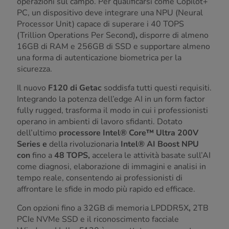
operazioni sul campo. Per qualificarsi come Copilot+
PC, un dispositivo deve integrare una NPU (Neural
Processor Unit) capace di superare i 40
TOPS
(Trillion Operations Per Second)
,
disporre di almeno
16GB di RAM
e 256GB di SSD e supportare almeno
una forma di autenticazione biometrica per la
sicurezza.
Il nuovo
F120 di Getac
soddisfa tutti questi requisiti.
Integrando la potenza dell’edge AI in un form factor
fully rugged, trasforma il modo in cui i professionisti
operano in ambienti di lavoro sfidanti. Dotato
dell’ultimo
processore Intel® Core™ Ultra 200V
Series e
della rivoluzionaria
Intel® AI Boost NPU
con
fino a
48 TOPS,
accelera le attività basate sull’AI
come diagnosi, elaborazione di immagini e analisi in
tempo reale, consentendo ai professionisti di
affrontare le sfide in modo più rapido ed efficace.
Con opzioni fino a 32GB di memoria LPDDR5X
,
2TB
PCIe NVMe SSD e il riconoscimento facciale