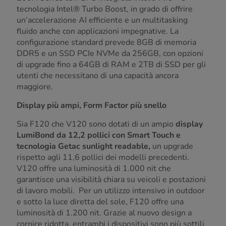
tecnologia Intel® Turbo Boost, in grado di offrire
un’accelerazione AI efficiente e un multitasking
fluido anche con applicazioni impegnative. La
configurazione standard prevede 8GB di memoria
DDR5 e un SSD PCIe NVMe da 256GB, con opzioni
di upgrade fino a 64GB di RAM e 2TB di SSD per gli
utenti che necessitano di una capacità ancora
maggiore.
Display più ampi, Form Factor più snello
Sia F120 che V120 sono dotati di un ampio
display
LumiBond da 12,2 pollici con Smart Touch e
tecnologia Getac sunlight readable,
un upgrade
rispetto agli 11,6 pollici dei modelli precedenti.
V120 offre una luminosità di 1.000 nit che
garantisce una visibilità chiara su veicoli e postazioni
di lavoro mobili. Per un utilizzo intensivo in outdoor
e sotto la luce diretta del sole, F120 offre una
luminosità di 1.200 nit. Grazie al nuovo design a
cornice ridotta, entrambi i dispositivi sono più sottili