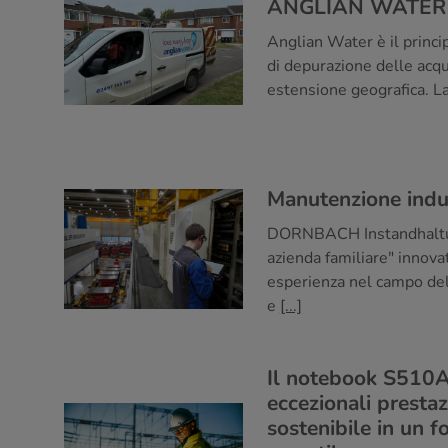
ANGLIAN WATER
Anglian Water è il princip
di depurazione delle acqu
estensione geografica. L
Manutenzione indus
DORNBACH Instandhaltu
azienda familiare" innovat
esperienza nel campo de
e
[...]
Il notebook S510A
eccezionali presta
sostenibile in un 