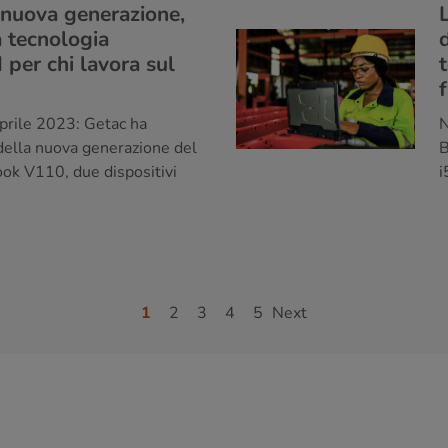
nuova generazione,
a tecnologia
 per chi lavora sul
N
ile 2023: Getac ha
B
 della nuova generazione del
i
ok V110, due dispositivi
1
2
3
4
5
Next