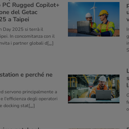
mo PC Rugged Copilot+
one del Getac
25 a Taipei
v
n Day 2025 si terrà il
I
pei. In concomitanza con il
g
vita i partner globali d
[...]
i
S
station e perché ne
ged servono principalmente a
G
e l'efficienza degli operatori
f
e docking stat
[...]
o