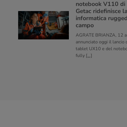
notebook V110 di 
Getac ridefinisce l
informatica rugged
campo
AGRATE BRIANZA, 12 apr
annunciato oggi il lancio
tablet UX10 e del notebo
fully
[...]