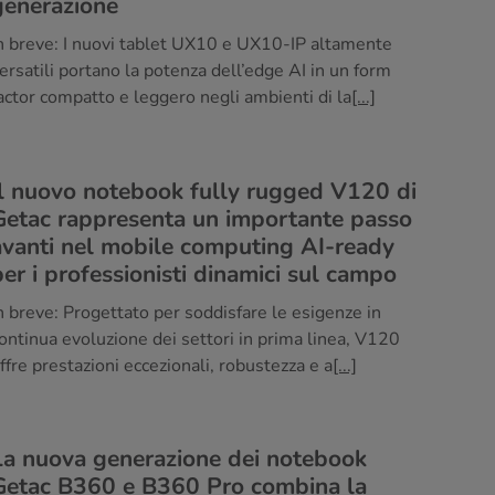
generazione
n breve: I nuovi tablet UX10 e UX10-IP altamente
ersatili portano la potenza dell’edge AI in un form
actor compatto e leggero negli ambienti di la
[...]
Il nuovo notebook fully rugged V120 di
Getac rappresenta un importante passo
avanti nel mobile computing AI-ready
per i professionisti dinamici sul campo
n breve: Progettato per soddisfare le esigenze in
ontinua evoluzione dei settori in prima linea, V120
ffre prestazioni eccezionali, robustezza e a
[...]
La nuova generazione dei notebook
Getac B360 e B360 Pro combina la