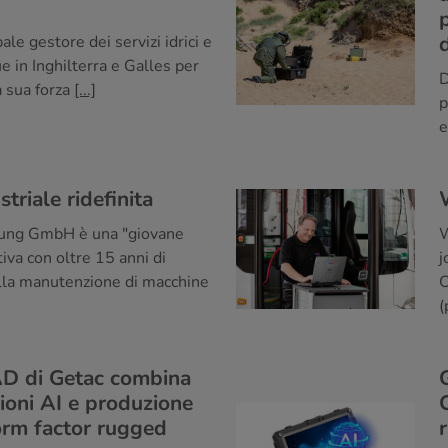
ale gestore dei servizi idrici e
e in Inghilterra e Galles per
D
a sua forza
[...]
p
e
triale ridefinita
ng GmbH è una "giovane
iva con oltre 15 anni di
j
lla manutenzione di macchine
C
(
D di Getac combina
zioni AI e produzione
form factor rugged