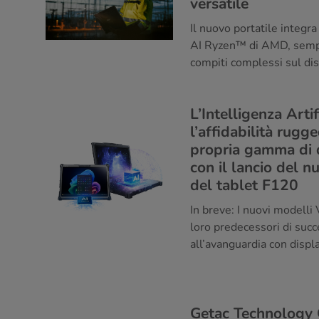
versatile
Il nuovo portatile integra
AI Ryzen™ di AMD, sempli
compiti complessi sul di
L’Intelligenza Artif
l’affidabilità rugg
propria gamma di di
con il lancio del 
del tablet F120
In breve: I nuovi modelli
loro predecessori di succ
all’avanguardia con displ
Getac Technology 