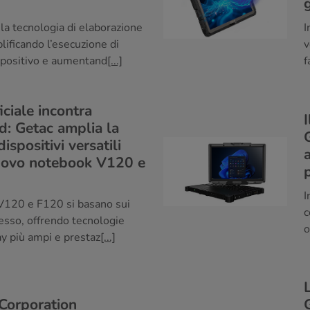
 la tecnologia di elaborazione
I
ficando l’esecuzione di
v
spositivo e aumentand
[...]
f
iciale incontra
ed: Getac amplia la
spositivi versatili
nuovo notebook V120 e
I
 V120 e F120 si basano sui
c
esso, offrendo tecnologie
o
ay più ampi e prestaz
[...]
Corporation