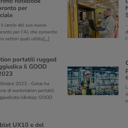
 primo notebook
ronto per
iciale
il lancio del suo nuovo
-
onto per l'AI, che consente
d
n settori quali utility
[...]
l
tion portatili rugged
aggiudica il GOOD
2023
tobre 2023 - Getac ha
L
rie di workstation portatili
a
aggiudicata il&nbsp; GOOD
e
tablet UX10 e del