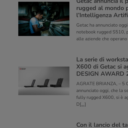
Getac annuncia il
rugged al mondo p
l’Intelligenza Artif
Getac ha annunciato oggi 
notebook rugged S510, pr
alle aziende che operano i
La serie di worksta
X600 di Getac si 
DESIGN AWARD 
AGRATE BRIANZA, – 5 Ot
annunciato oggi, che la se
fully rugged X600, si è 
D
[...]
Con il lancio del 