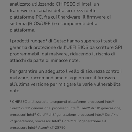
analizzato utilizzando CHIPSEC di Intel, un
framework di analisi della sicurezza delle
piattaforme PC, fra cui l’hardware, il firmware di
sistema (BIOS/UEFI) e i componenti della
piattaforma.
I prodotti rugged¹ di Getac hanno superato i test di
garanzia di protezione dell’UEFI BIOS da scritture SPI
programmabili dai malware, riducendo il rischio di
attacchi da parte di minacce note.
Per garantire un adeguato livello di sicurezza contro i
malware, raccomandiamo di aggiornare il firmware
all’ultima versione per mitigare le varie vulnerabilità
note.
®
¹ CHIPSEC analizza solo le seguenti piattaforme: processori Intel
®
Core™ di 11ª generazione, processori Intel
Core™ di 10ª generazione,
®
®
processori Intel
Core™ di 8ª generazione, processori Intel
Core™ di
®
7ª generazione, processori Intel
Core™ di 6ª generazione e il
®
®
processore Intel
Atom
x7-Z8750