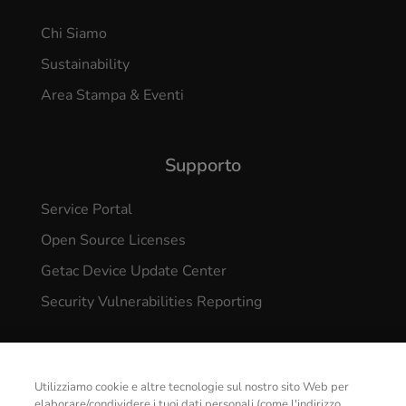
Chi Siamo
Sustainability
Area Stampa & Eventi
Supporto
Service Portal
Open Source Licenses
Getac Device Update Center
Security Vulnerabilities Reporting
Utilizziamo cookie e altre tecnologie sul nostro sito Web per
elaborare/condividere i tuoi dati personali (come l'indirizzo