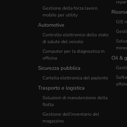
repar
Gestione della forza lavoro
Risors
mobile per utility
GIS n
Automotive
Gesti
Controllo elettronico dello stato
Soluz
di salute del veicolo
miner
Computer per la diagnostica in
Oil & 
officina
Sicurezza pubblica
Gesti
Softw
Cartella elettronica del paziente
offsh
Trasporto e logistica
Soluzioni di manutenzione della
flotta
Gestione dell'inventario del
magazzino