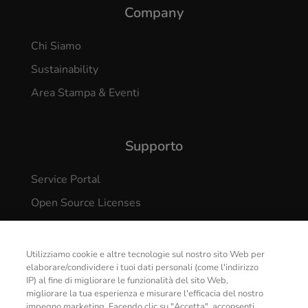
Company
Chi Siamo
Sustainability
Area Stampa & Eventi
Supporto
Service Portal
Open Source Licenses
Getac Device Update Center
Security Vulnerabilities Reporting
Utilizziamo cookie e altre tecnologie sul nostro sito Web per
elaborare/condividere i tuoi dati personali (come l'indirizzo
IP) al fine di migliorare le funzionalità del sito Web,
migliorare la tua esperienza e misurare l'efficacia del nostro
impegno marketing. Facendo clic su "Accetta", acconsenti