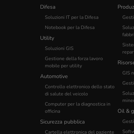
Difesa
Produz
Soluzioni IT per la Difesa
Gesti
Notebook per la Difesa
Soluz
fabbr
Utility
Siste
Soluzioni GIS
repar
Gestione della forza lavoro
Risors
mobile per utility
GIS n
Automotive
Gesti
Controllo elettronico dello stato
Soluz
di salute del veicolo
miner
Computer per la diagnostica in
Oil & 
officina
Sicurezza pubblica
Gesti
Softw
Cartella elettronica del paziente