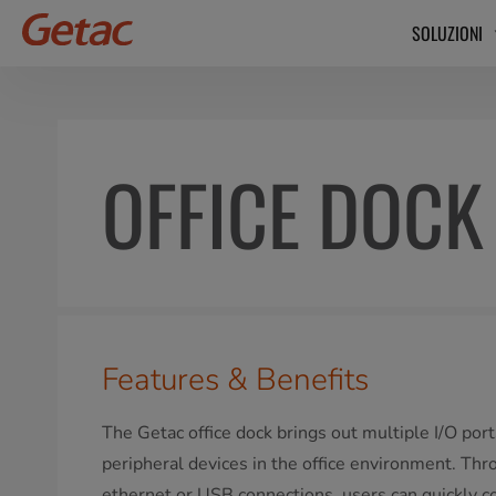
SOLUZIONI
OFFICE DOCK
Features & Benefits
The Getac office dock brings out multiple I/O port
peripheral devices in the office environment. Thr
ethernet or USB connections, users can quickly c