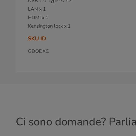
USB 2.0 Type-A x 2
LAN x 1
HDMI x 1
Kensington lock x 1
SKU ID
GDODXC
Ci sono domande? Parli