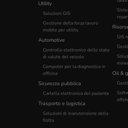
fabbr
Utility
Siste
Soluzioni GIS
repar
Gestione della forza lavoro
Risors
mobile per utility
GIS n
Automotive
Gesti
Controllo elettronico dello stato
Soluz
di salute del veicolo
miner
Computer per la diagnostica in
Oil & 
officina
Sicurezza pubblica
Gesti
Softw
Cartella elettronica del paziente
offsh
Trasporto e logistica
Soluzioni di manutenzione della
flotta