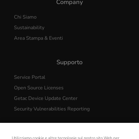
Company
Chi Siamo
Sustainability
Area Stampa & Eventi
Supporto
Service Portal
Open Source Licenses
Getac Device Update Center
Security Vulnerabilities Reporting
Utilizziamo cookie e altre tecnologie sul nostro sito Web per