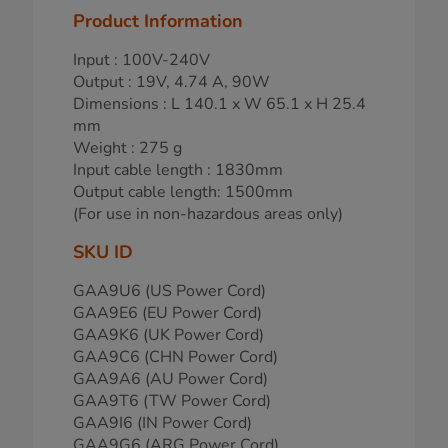
Product Information
Input : 100V-240V
Output : 19V, 4.74 A, 90W
Dimensions : L 140.1 x W 65.1 x H 25.4
mm
Weight : 275 g
Input cable length : 1830mm
Output cable length: 1500mm
(For use in non-hazardous areas only)
SKU ID
GAA9U6 (US Power Cord)
GAA9E6 (EU Power Cord)
GAA9K6 (UK Power Cord)
GAA9C6 (CHN Power Cord)
GAA9A6 (AU Power Cord)
GAA9T6 (TW Power Cord)
GAA9I6 (IN Power Cord)
GAA9G6 (ARG Power Cord)