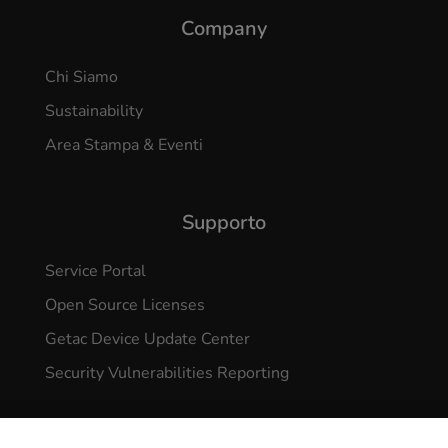
Company
Chi Siamo
Sustainability
Area Stampa & Eventi
Supporto
Service Portal
Open Source Licenses
Getac Device Update Center
Security Vulnerabilities Reporting