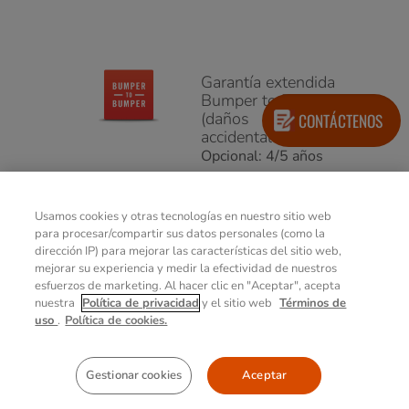
Garantía extendida
Bumper to Bumper
(daños
CONTÁCTENOS
accidentales)
Opcional: 4/5 años
Garantía extendida
Usamos cookies y otras tecnologías en nuestro sitio web
para procesar/compartir sus datos personales (como la
Opcional: 4/5 años
dirección IP) para mejorar las características del sitio web,
mejorar su experiencia y medir la efectividad de nuestros
esfuerzos de marketing. Al hacer clic en "Aceptar", acepta
nuestra
Política de privacidad
y el sitio web
Términos de
Garantía de la
uso
.
Política de cookies.
batería
Opcional: 2/3/4/5
años
Gestionar cookies
Aceptar