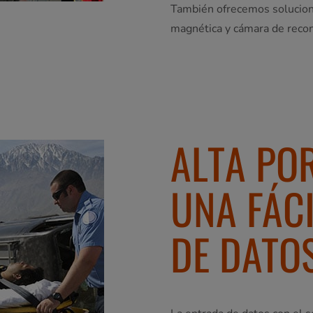
También ofrecemos solucione
magnética y cámara de reco
ALTA PO
UNA FÁC
DE DATO