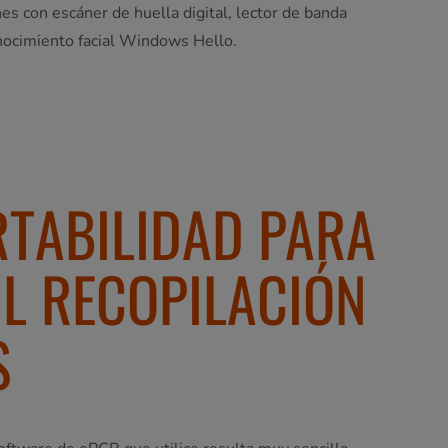
s con escáner de huella digital, lector de banda
nocimiento facial Windows Hello.
RTABILIDAD PARA
IL RECOPILACIÓN
S