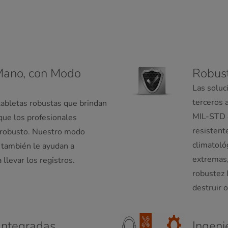
Mano, con Modo
Robust
Las soluc
terceros 
tabletas robustas que brindan
MIL-STD 8
que los profesionales
resistent
y robusto. Nuestro modo
climatoló
us también le ayudan a
extremas,
 llevar los registros.
robustez 
destruir o
Integradas
Ingeni