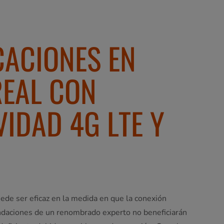
ACIONES EN
REAL CON
IDAD 4G LTE Y
ede ser eficaz en la medida en que la conexión
ndaciones de un renombrado experto no beneficiarán