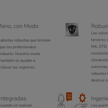
Mano, con Modo
Robust
Las soluc
terceros 
tabletas robustas que brindan
MIL-STD 8
que los profesionales
resistent
y robusto. Nuestro modo
climatoló
us también le ayudan a
extremas,
 llevar los registros. .
robustez 
destruir o
Integradas
Ingeni
 cuando se realizan
Los puert