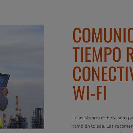
COMUNIC
TIEMPO 
CONECTIV
WI-FI
La asistencia remota solo pu
también lo sea. Las recome