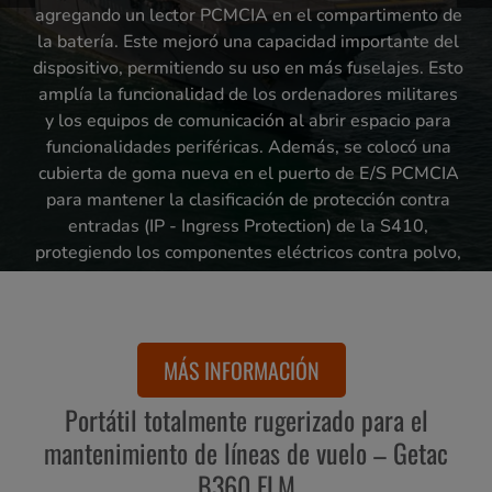
terrenos difíciles, con una integración más rápida,
agregando un lector PCMCIA en el compartimento de
exterior reforzado, el B360 FLM está diseñado para
exigidos en operaciones de defensa.
mínimos problemas de compatibilidad y una
la batería. Este mejoró una capacidad importante del
soportar caídas, golpes y temperaturas extremas. El
resistencia garantizada cuando más importaba.
dispositivo, permitiendo su uso en más fuselajes. Esto
dispositivo, personalizable con diversos puertos de
MÁS INFORMACIÓN
MÁS INFORMACIÓN
MÁS INFORMACIÓN
MÁS INFORMACIÓN
E/S y opciones de autenticación multifactor, garantiza
amplía la funcionalidad de los ordenadores militares
MÁS INFORMACIÓN
y los equipos de comunicación al abrir espacio para
una conectividad fluida con los equipos de línea de
vuelo, optimizando las operaciones de mantenimiento
funcionalidades periféricas. Además, se colocó una
MÁS INFORMACIÓN
cubierta de goma nueva en el puerto de E/S PCMCIA
de forma segura.
*Getac B360 FLM actualmente solo está disponible
para mantener la clasificación de protección contra
en Norteamérica.
entradas (IP - Ingress Protection) de la S410,
protegiendo los componentes eléctricos contra polvo,
agua y otros cuerpos extraños.
MÁS INFORMACIÓN
MÁS INFORMACIÓN
Portátil totalmente rugerizado para el
mantenimiento de líneas de vuelo – Getac
B360 FLM