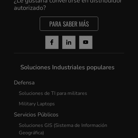
¿Le gustaría convertirse en distribuidor
autorizado?
Cancel
PARA SABER MÁS
Yes, I agree
Soluciones Industriales populares
Defensa
Soluciones de TI para militares
Military Laptops
Servicios Públicos
Soluciones GIS (Sistema de Información
Geográfica)