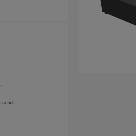
m
acidad.