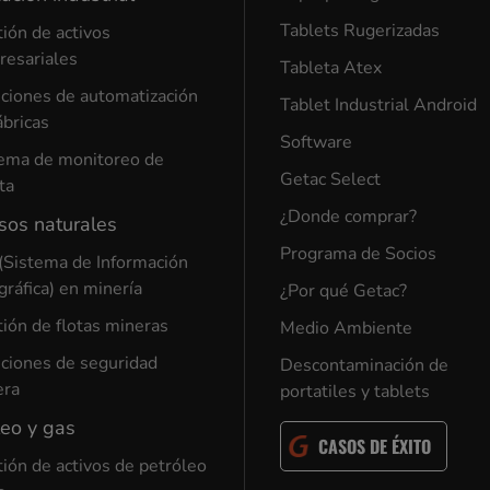
Tablets Rugerizadas
ión de activos
esariales
Tableta Atex
ciones de automatización
Tablet Industrial Android
ábricas
Software
ema de monitoreo de
Getac Select
ta
¿Donde comprar?
sos naturales
Programa de Socios
(Sistema de Información
ráfica) en minería
¿Por qué Getac?
ión de flotas mineras
Medio Ambiente
ciones de seguridad
Descontaminación de
era
portatiles y tablets
leo y gas
CASOS DE ÉXITO
ión de activos de petróleo