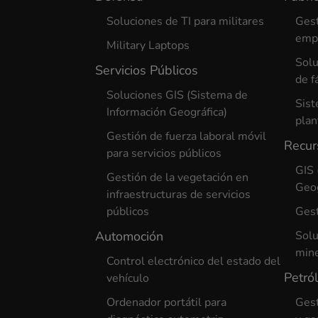
Soluciones de TI para militares
Gest
empr
Military Laptops
Solu
Servicios Públicos
de f
Soluciones GIS (Sistema de
Sist
Información Geográfica)
plan
Gestión de fuerza laboral móvil
Recur
para servicios públicos
GIS 
Gestión de la vegetación en
Geog
infraestructuras de servicios
públicos
Gest
Automoción
Solu
min
Control electrónico del estado del
Petró
vehículo
Ordenador portátil para
Gest