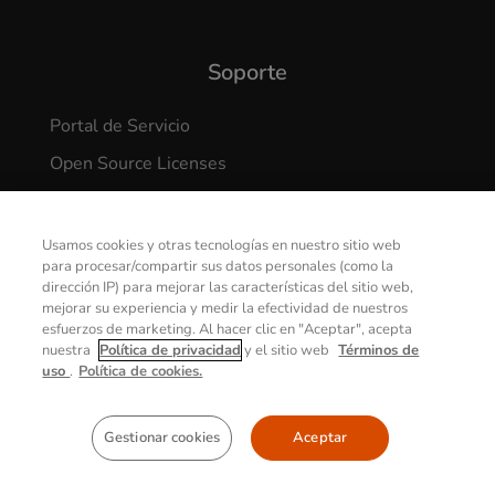
Soporte
Portal de Servicio
Open Source Licenses
Centro de actualizaciones para dispositivos Getac
Security Vulnerabilities Reporting
Usamos cookies y otras tecnologías en nuestro sitio web
para procesar/compartir sus datos personales (como la
dirección IP) para mejorar las características del sitio web,
mejorar su experiencia y medir la efectividad de nuestros
CONTÁCTENOS
esfuerzos de marketing. Al hacer clic en "Aceptar", acepta
nuestra
Política de privacidad
y el sitio web
Términos de
uso
.
Política de cookies.
© 2026 GETAC. All Rights Reserved.
Gestionar cookies
Aceptar
Política de Privacidad
Condiciones De Uso