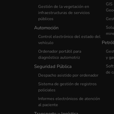
GIS 
Gestión de la vegetación en
Geog
infraestructuras de servicios
públicos
Gest
Automoción
Solu
min
Control electrónico del estado del
Petró
vehículo
Ordenador portátil para
Gest
diagnóstico automotriz
y ga
Seguridad Pública
Soft
de c
Despacho asistido por ordenador
Sistema de gestión de registros
policiales
Informes electrónicos de atención
al paciente
Transporte y logística