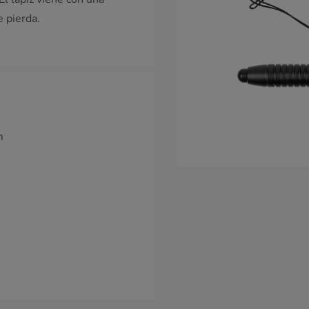
e pierda.
m