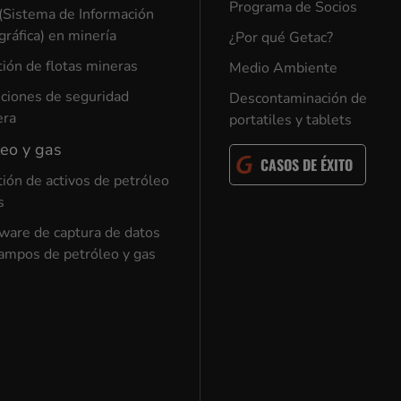
Programa de Socios
(Sistema de Información
ráfica) en minería
¿Por qué Getac?
ión de flotas mineras
Medio Ambiente
ciones de seguridad
Descontaminación de
era
portatiles y tablets
leo y gas
CASOS DE ÉXITO
ión de activos de petróleo
s
ware de captura de datos
ampos de petróleo y gas