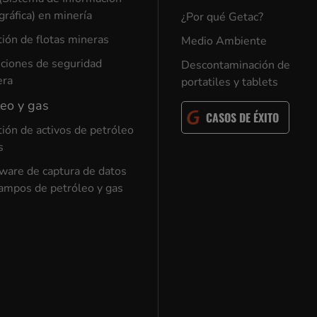
ráfica) en minería
¿Por qué Getac?
ión de flotas mineras
Medio Ambiente
ciones de seguridad
Descontaminación de
era
portatiles y tablets
leo y gas
CASOS DE ÉXITO
ión de activos de petróleo
s
ware de captura de datos
ampos de petróleo y gas