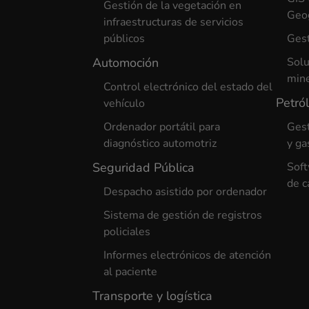
Gestión de la vegetación en
Geog
infraestructuras de servicios
públicos
Gest
Automoción
Solu
min
Control electrónico del estado del
Petró
vehículo
Ordenador portátil para
Gest
diagnóstico automotriz
y ga
Seguridad Pública
Soft
de c
Despacho asistido por ordenador
Sistema de gestión de registros
policiales
Informes electrónicos de atención
al paciente
Transporte y logística