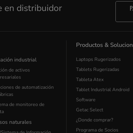
e en distribuidor
P
Productos & Solucio
ación industrial
Laptops Rugerizados
Tablets Rugerizadas
ión de activos
esariales
Tableta Atex
ciones de automatización
Tablet Industrial Android
ábricas
Software
ema de monitoreo de
Getac Select
ta
¿Donde comprar?
sos naturales
Programa de Socios
(Sistema de Información