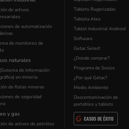
Tablets Rugerizadas
ión de activos
esariales
Tableta Atex
ciones de automatización
Tablet Industrial Android
ábricas
Software
ema de monitoreo de
Getac Select
ta
¿Donde comprar?
sos naturales
Programa de Socios
(Sistema de Información
ráfica) en minería
¿Por qué Getac?
ión de flotas mineras
Medio Ambiente
ciones de seguridad
Descontaminación de
era
portatiles y tablets
leo y gas
CASOS DE ÉXITO
ión de activos de petróleo