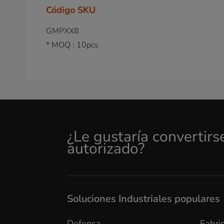
Código SKU
GMPXX8
* MOQ : 10pcs
¿Le gustaría convertirs
autorizado?
Soluciones Industriales populares
Defensa
Fabric