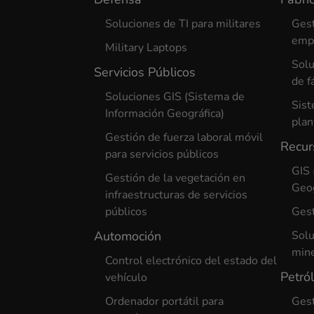
Soluciones de TI para militares
Gest
empr
Military Laptops
Solu
Servicios Públicos
de f
Soluciones GIS (Sistema de
Sist
Información Geográfica)
plan
Gestión de fuerza laboral móvil
Recur
para servicios públicos
GIS 
Gestión de la vegetación en
Geog
infraestructuras de servicios
públicos
Gest
Automoción
Solu
min
Control electrónico del estado del
Petró
vehículo
Ordenador portátil para
Gest