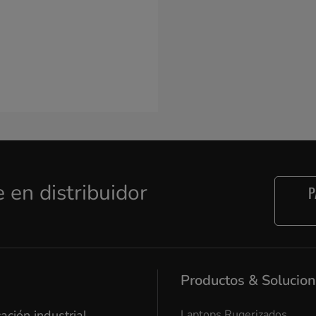
e en distribuidor
P
Cancel
Yes, I agree
Productos & Solucio
ación industrial
Laptops Rugerizados