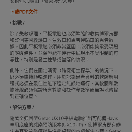
安德烈·加維爾（緊急護理人員）
下載PDF文件
/ 挑戰 /
除了急救處理，平板電腦也必須準確的收集博爾肯郡
和整個德國救護車、急救車和患者運輸車的患者數
據。因此平板電腦必須非常堅固：必須能夠承受現場
的嚴峻條件，並保證能在運行中展現出不受限制的可
靠性，特別是發生撞擊或墜落的情況。
此外，它們在固定消毒（確保衛生標準）的情況下，
仍必須維持順暢運作。用於記錄患者資料的軟體應用
程式必須在最佳性能下穩定無誤地運行，其軟體和數
據連線必須保證所有數據和操作參數準確無誤地傳輸
到正確位置。
/ 解決方案 /
隨著全強固型Getac UX10平板電腦推出可配備Havis
車用底座的感染預防版本(UX10-IP)，使博爾肯郡有辦
法為其緊急醫療提供性能卓越的電腦解決方案。Getac