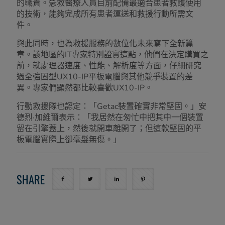
的職責。急救醫療人員目前配備最適合患者救護使用
的技術，能夠完成所有患者運送和救援行動所需文
件。
與此同時，也為救援服務的數位化未來寫下全新篇
章。該地區的IT專家特別證實這點，他們在決定購買之
前，就處理器速度、性能、解析度等方面，仔細研究
過全強固型UX10-IP平板電腦與其他競爭裝置的差
異。專家們顯然都比較喜歡UX10-IP。
行動救援隊也認定：「Getac裝置確實非常堅固。」安
德烈·加維爾表示：「我居然在匆忙中把其中一個裝置
留在引擎蓋上，然後就開車離開了；但這款堅固的平
板電腦實際上卻毫髮無傷。」
SHARE