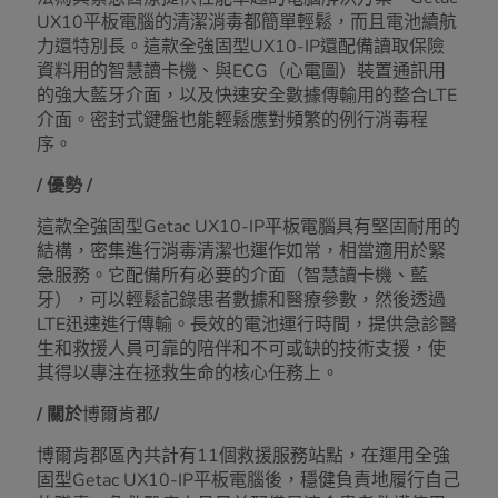
UX10平板電腦的清潔消毒都簡單輕鬆，而且電池續航
力還特別長。這款全強固型UX10-IP還配備讀取保險
資料用的智慧讀卡機、與ECG（心電圖）裝置通訊用
的強大藍牙介面，以及快速安全數據傳輸用的整合LTE
介面。密封式鍵盤也能輕鬆應對頻繁的例行消毒程
序。
/ 優勢 /
這款全強固型Getac UX10-IP平板電腦具有堅固耐用的
結構，密集進行消毒清潔也運作如常，相當適用於緊
急服務。它配備所有必要的介面（智慧讀卡機、藍
牙），可以輕鬆記錄患者數據和醫療參數，然後透過
LTE迅速進行傳輸。長效的電池運行時間，提供急診醫
生和救援人員可靠的陪伴和不可或缺的技術支援，使
其得以專注在拯救生命的核心任務上。
/ 關於
博爾肯郡
/
博爾肯郡區內共計有11個救援服務站點，在運用全強
固型Getac UX10-IP平板電腦後，穩健負責地履行自己