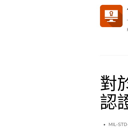
對
認
MIL-ST