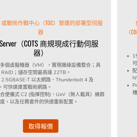
AI 或戰術作戰中心（TOC）營運的部署型伺服
器
（C
0 Server（COTS 商規現成行動伺服
器）
1
可
多個虛擬機器（VM），實現邊緣設備整合；具
配
 RAID；儲存空間最高達 22TB。
N
2.5GBASE‑T 以太網路、Thunderbolt 4 及
P
I，可快速建置戰術網路。
合便攜式 C2 (指揮控制)、UxV（無人載具）蜂群
調度，以及任務套件的快速重新配置。
取得報價