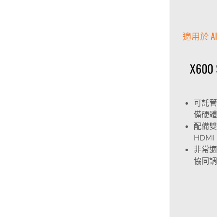
適用於 
X60
可託管
備硬體
配備雙 
HDM
非常適
協同