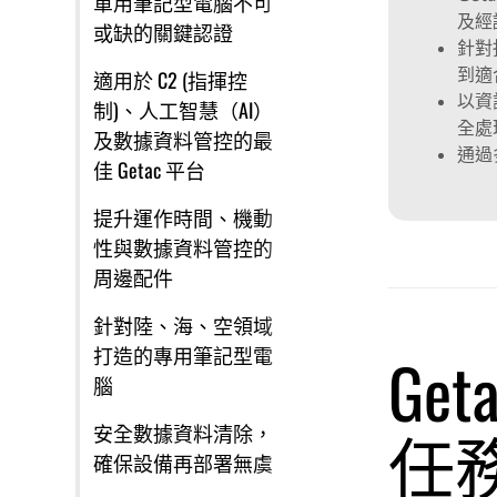
軍用筆記型電腦不可
及經認
或缺的關鍵認證
針對
到適
適用於 C2 (指揮控
以資
制)、人工智慧（AI）
全處理
及數據資料管控的最
通過
佳 Getac 平台
提升運作時間、機動
性與數據資料管控的
周邊配件
針對陸、海、空領域
打造的專用筆記型電
Ge
腦
任
安全數據資料清除，
確保設備再部署無虞