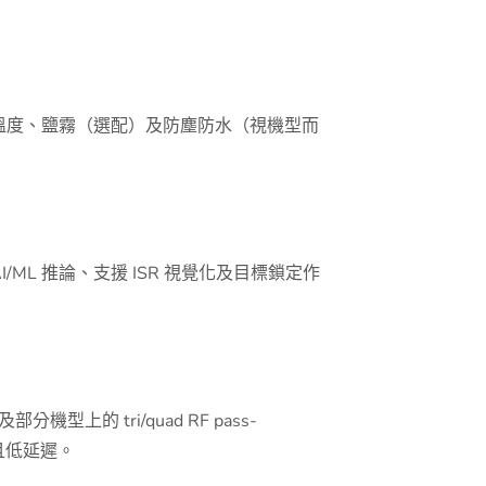
極端溫度、鹽霧（選配）及防塵防水（視機型而
驅動內建 AI/ML 推論、支援 ISR 視覺化及目標鎖定作
部分機型上的 tri/quad RF pass-
定且低延遲。