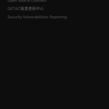
Open Source Licenses
GETAC裝置更新中心
Security Vulnerabilities Reporting