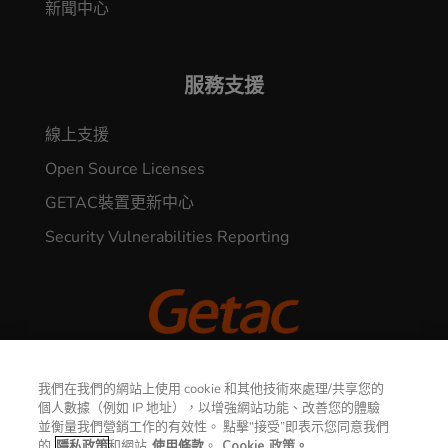
新聞中心
服務支援
線上支援
Open Source Licenses
GETAC裝置更新中心
Security Vulnerabilities Reporting
© 2026 GETAC. All Rights Reserved.
我們在我們的網站上使用 cookie 和其他技術來處理/共享您的
個人數據（例如 IP 地址），以增強網站功能、改善您的體驗
聯繫我們
並衡量我們營銷工作的有效性。 點擊“接受”即表示您同意我們
隱私權聲明
使用條款
的
隱私政策
和網站
使用條款
。
Cookie 政策。