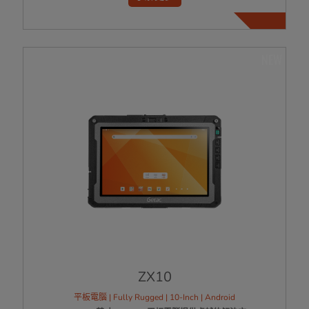
NEW
ZX10
平板電腦 | Fully Rugged | 10-Inch | Android