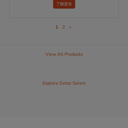
了解更多
1
2
»
View All Products
Explore Getac Select