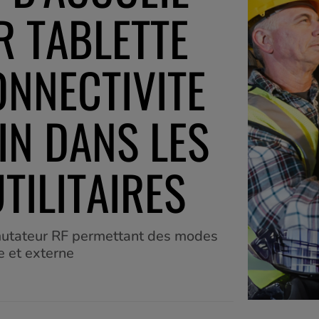
R TABLETTE
ONNECTIVITE
IN DANS LES
TILITAIRES
mutateur RF permettant des modes
e et externe