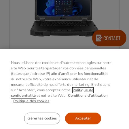
CONTACT
S510
Ordinateurs portables | Rugged | 15.6-Inch |
Nous utilisons des cookies et d'autres technologies sur notre
Windows 11
site Web pour traiter/partager vos données personnelles
Avec son grand écran brillant de 15,6 pouces, ses
(telles que l'adresse IP) afin d'améliorer les fonctionnalités
capacités d'IA de pointe et son profil élégant et durci
du notre site Web, votre expérience utilisateur et de
intégrant un design durable, le laptop S510 offre des
mesurer l'efficacité de nos efforts de marketing. En cliquant
performances sans compromis dans les en
[...]
sur "Accepter", vous acceptez notre
Politique de
confidentialité
et notre site Web
Conditions d'utilisation
.
Politique des cookies
EN SAVOIR PLUS
Gérer les cookies
Accepter