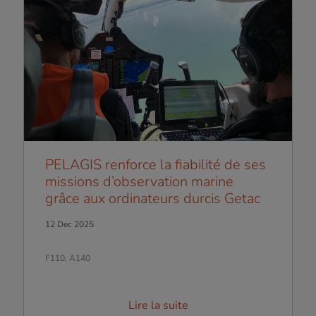
PELAGIS renforce la fiabilité de ses
missions d’observation marine
grâce aux ordinateurs durcis Getac
12 Dec 2025
F110, A140
Lire la suite