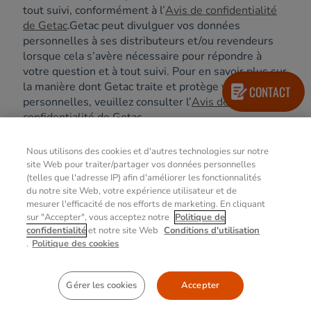
tout suivi, conformément à l’
Avis de confidentialité
de Getac
.Getac peut divulguer vos données
personnelles à ses distributeurs et/ou revendeurs
lorsque cela s’avère nécessaire pour répondre à
votre question et à tout suivi. Pour en savoir plus sur
la manière dont Getac traite et protège vos données
CONTACT
personnelles, veuillez consulter l’
Avis de
confidentialité de Getac
.
Nous utilisons des cookies et d'autres technologies sur notre
site Web pour traiter/partager vos données personnelles
(telles que l'adresse IP) afin d'améliorer les fonctionnalités
du notre site Web, votre expérience utilisateur et de
mesurer l'efficacité de nos efforts de marketing. En cliquant
sur "Accepter", vous acceptez notre
Politique de
confidentialité
et notre site Web
Conditions d'utilisation
.
Politique des cookies
S'inscrire à notre newsletter aux
actualités Getac
Gérer les cookies
Accepter
EN SAVOIR PLUS