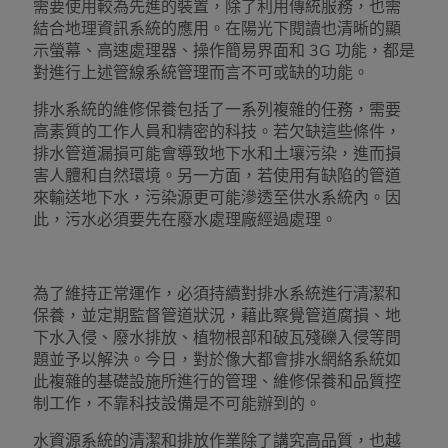
需要使用較為先進的裝置，除了利用傳統服務，也需
結合地理資訊系統的應用。在陽光下閱讀也清晰的顯
示螢幕、高速處理器、操作簡易界面和 3G 功能，都是
對進行上述管線系統管理而言不可或缺的功能。
排水系統的維修保養包括了一系列複雜的任務，需要
高素質的工作人員和精密的科技。若欠缺這些條件，
排水管道漏損可能會導致地下水和土壤污染，進而損
害人體和自然環境。另一方面，若使用有缺陷的管道
來輸送地下水，污染源更可能滲透至供水系統內。因
此，污水必須要先在廢水處理廠經過處理。
為了維持正常運作，必須持續對排水系統進行清潔和
保養，並定期監督管道狀況，藉此察覺管道腐損、地
下水入侵、廢水排放、植物根部和破瓦殘礫入侵等問
題並予以解決。今日，對於像大都會排水網絡系統如
此複雜的基礎設施所進行的管理、維修保養和品質控
制工作，不靠科技設備是不可能辦到的。
水資源系統的清潔和排放作業除了講究高品質，也越