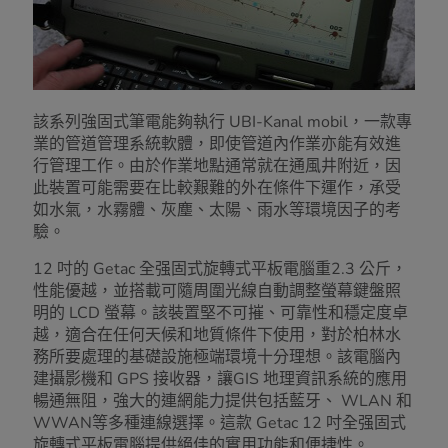
該系列強固式筆電能夠執行 UBI-Kanal mobil，一款專
業的管道管理系統軟體，即使管道內作業亦能有效進
行管理工作。由於作業地點通常就在通風井附近，因
此裝置可能需要在比較艱難的外在條件下運作，承受
如水氣，水霧體、灰塵、太陽、雨水等環境因子的考
驗。
12 吋的 Getac 全强固式旋轉式平板電腦重2.3 公斤，
性能優越，並搭載可隨周圍光線自動調整螢幕鍵盤照
明的 LCD 螢幕。該裝置堅不可摧、可靠性和穩定度卓
越，適合在任何天候和地質條件下使用，對於柏林水
務所要處理的基礎設施極端環境十分理想。該電腦內
建攝影機和 GPS 接收器，讓GIS 地理資訊系統的應用
暢通無阻，強大的連網能力提供包括藍牙、 WLAN 和
WWAN等多種連線選擇。這款 Getac 12 吋全强固式
旋轉式平板電腦提供絕佳的實用功能和便捷性。