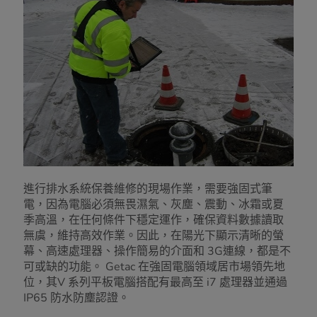
進行排水系統保養維修的現場作業，需要強固式筆
電，因為電腦必須無畏濕氣、灰塵、震動、冰霜或夏
季高溫，在任何條件下穩定運作，確保資料數據讀取
無虞，維持高效作業。因此，在陽光下顯示清晰的螢
幕、高速處理器、操作簡易的介面和 3G連線，都是不
可或缺的功能。 Getac 在強固電腦領域居市場領先地
位，其V 系列平板電腦搭配有最高至 i7 處理器並通過
IP65 防水防塵認證。