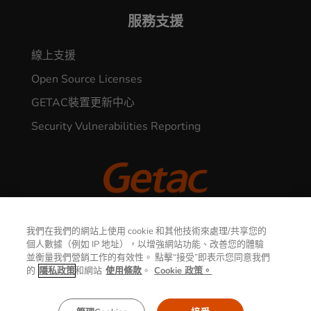
服務支援
線上支援
Open Source Licenses
GETAC裝置更新中心
Security Vulnerabilities Reporting
© 2026 GETAC. All Rights Reserved.
我們在我們的網站上使用 cookie 和其他技術來處理/共享您的
聯繫我們
個人數據（例如 IP 地址），以增強網站功能、改善您的體驗
並衡量我們營銷工作的有效性。 點擊“接受”即表示您同意我們
隱私權聲明
使用條款
的
隱私政策
和網站
使用條款
。
Cookie 政策。
Cookie政策