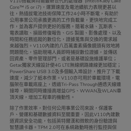
V110搭載英特爾最新世代的處理器 (Intel®Kaby Lake
Core™ i5 or i7)，運算速度及電池續航力表現更甚以
往，熱插拔電池技術保障工作24小時不斷電，有助於
公用事業公司承擔更高的工作負載量，更快地完成工
作，並為客戶提供更好的服務。隨著水錶、瓦斯表、
電表讀取、損毀修復報告、GIS 製圖、影像處理、以及
時間和任務追蹤的數位化，證據蒐集與交換的需求越
來越強烈。V110內建的八百萬畫素攝像鏡頭有效地將
問題簡化，協助現場人員即時捕捉數位證據，並傳送
回資產、零件管理部門，或者是基礎設施維護單位；
Getac獨家天線設計使4G LTE無線網路連線更加穩定；
PowerShare USB 3.0及多個輸入埠設計，推升了下載
速度，減少了紙本作業。V110亦可用於車載環境，電
腦架在車載底座上，透過Tri-Pass Through通透天線連
接埠，瞬間同時連接高增益GPS、WWAN及WLAN車
頂天線，增加工程車的機動性。
除了作業效率，對任何公用事業公司來說，保護客
戶、營運和基礎數據資料至關重要，因此V110內建數
道資訊安全功能，包括英特爾漢和微軟的身份驗證與
智慧讀卡器。TPM 2.0可在系統啟動時進行監控與保