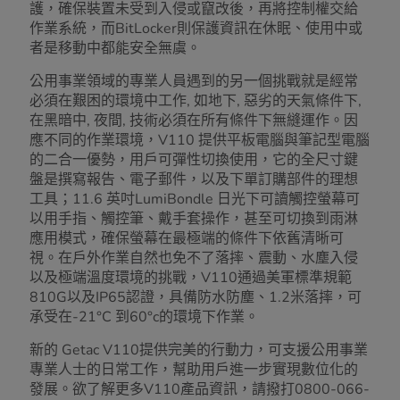
護，確保裝置未受到入侵或竄改後，再將控制權交給
作業系統，而BitLocker則保護資訊在休眠、使用中或
者是移動中都能安全無虞。
公用事業領域的專業人員遇到的另一個挑戰就是經常
必須在艱困的環境中工作, 如地下, 惡劣的天氣條件下,
在黑暗中, 夜間, 技術必須在所有條件下無縫運作。因
應不同的作業環境，V110 提供平板電腦與筆記型電腦
的二合一優勢，用戶可彈性切換使用，它的全尺寸鍵
盤是撰寫報告、電子郵件，以及下單訂購部件的理想
工具；11.6 英吋LumiBondle 日光下可讀觸控螢幕可
以用手指、觸控筆、戴手套操作，甚至可切換到雨淋
應用模式，確保螢幕在最極端的條件下依舊清晰可
視。在戶外作業自然也免不了落摔、震動、水塵入侵
以及極端溫度環境的挑戰，V110通過美軍標準規範
810G以及IP65認證，具備防水防塵、1.2米落摔，可
承受在-21°C 到60°c的環境下作業。
新的 Getac V110提供完美的行動力，可支援公用事業
專業人士的日常工作，幫助用戶進一步實現數位化的
發展。欲了解更多V110產品資訊，請撥打0800-066-