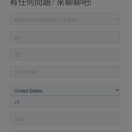
有任何問題? 來聊聊吧!